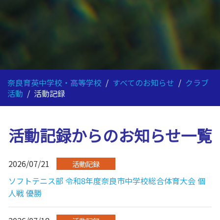
奈良育英中学校・高等学校
/
すべてのお知らせ
/
クラブ
活動
/
活動記録
活動記録からのお知らせ一覧
2026/07/21
活動記録
ソフトテニス部 令和8年度奈良市中学校総合体育大会 個
人戦 優勝