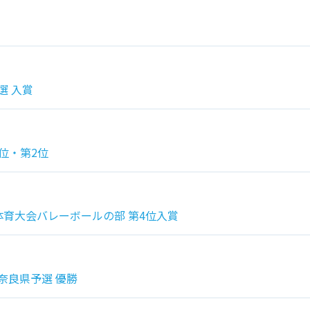
選 入賞
位・第2位
体育大会バレーボールの部 第4位入賞
奈良県予選 優勝