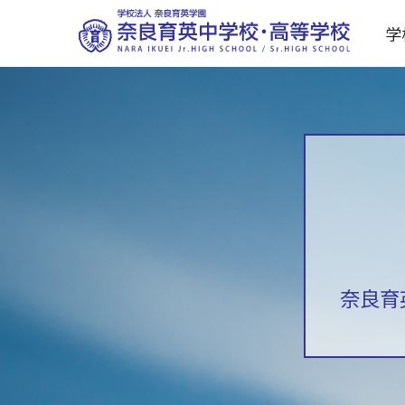
学
奈良育