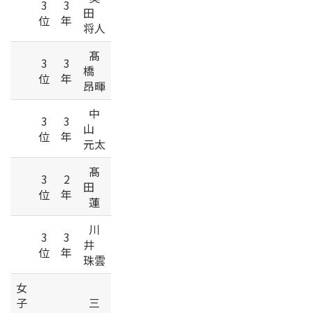
3
3
田
位
年
将人
髙
3
3
橋
位
年
昂暉
中
3
3
山
位
年
元太
髙
3
2
田
位
年
蓮
川
3
3
井
位
年
珠雲
女
子
三