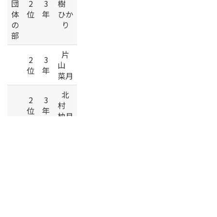
団
2
3
樹
体
位
年
ひか
の
り
部
片
2
3
山
位
年
菜月
北
2
3
村
位
年
柚月
小
2
3
泉
位
年
結稀
荒
2
3
川
位
年
知保
音