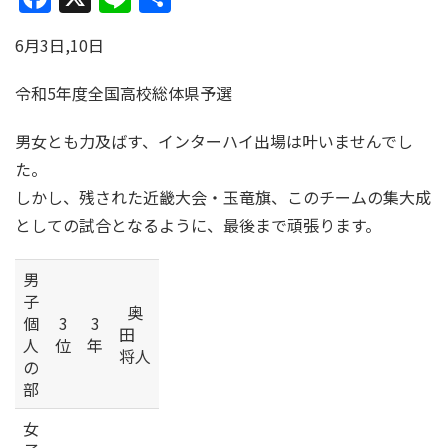
有
6月3日,10日
令和5年度全国高校総体県予選
男女とも力及ばす、インターハイ出場は叶いませんでし
た。
しかし、残された近畿大会・玉竜旗、このチームの集大成
としての試合となるように、最後まで頑張ります。
男
子
奥
個
3
3
田
人
位
年
将人
の
部
女