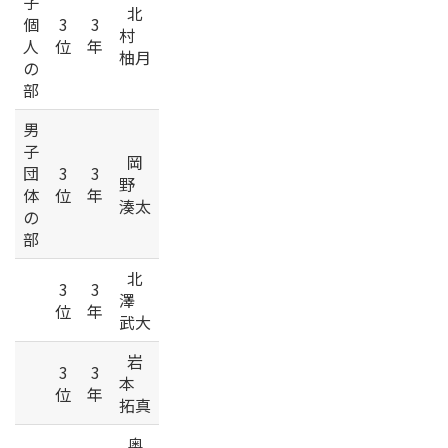
子
北
個
3
3
村
人
位
年
柚月
の
部
男
子
岡
団
3
3
野
体
位
年
湊太
の
部
北
3
3
澤
位
年
武大
岩
3
3
本
位
年
拓真
奥