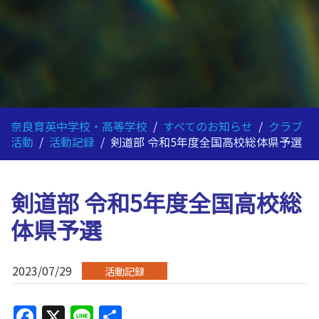
奈良育英中学校・高等学校
/
すべてのお知らせ
/
クラブ
活動
/
活動記録
/
剣道部 令和5年度全国高校総体県予選
剣道部 令和5年度全国高校総
体県予選
2023/07/29
活動記録
Facebook
X
Line
共