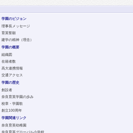
学園のビジョン
理事長メッセージ
育英誓願
建学の精神（理念）
学園の概要
組織図
在籍者数
高大連携情報
交通アクセス
学園の歴史
創設者
奈良育英学園の歩み
校章・学園歌
創立100周年
学園関連リンク
奈良育英幼稚園
奈良育英グローバル小学校