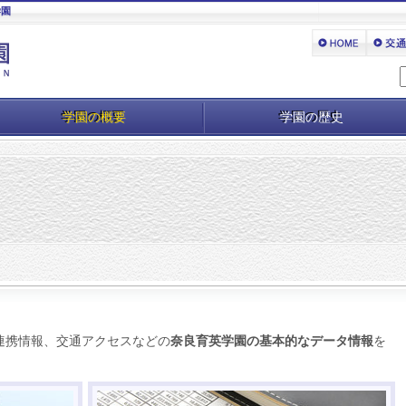
学園
学園の概要
学園の歴史
連携情報、交通アクセスなどの
奈良育英学園の基本的なデータ情報
を