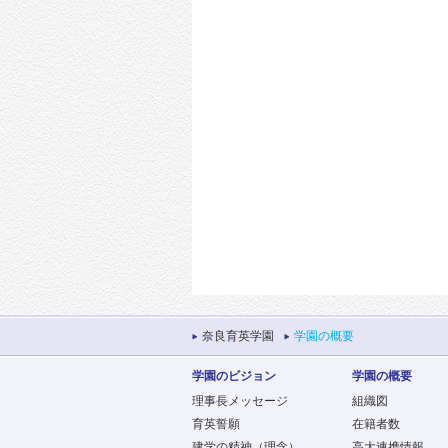
奈良育英学園
学園の概要
学園のビジョン
学園の概要
理事長メッセージ
組織図
育英誓願
在籍者数
建学の精神（理念）
高大連携情報