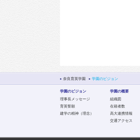
奈良育英学園
学園のビジョン
学園のビジョン
学園の概要
理事長メッセージ
組織図
育英誓願
在籍者数
建学の精神（理念）
高大連携情報
交通アクセス