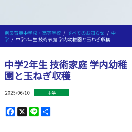
奈良育英中学校・高等学校
/
すべてのお知らせ
/
中
学
/
中学2年生 技術家庭 学内幼稚園と玉ねぎ収穫
中学2年生 技術家庭 学内幼稚
園と玉ねぎ収穫
2025/06/10
中学
Facebook
X
Line
共
有