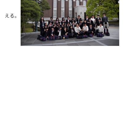
える。
高校３年
生 神戸方面
【班別行動 神戸の歴史や文化、震災に
ついて関連する場所めぐり】 ・班行動を通して、新クラ