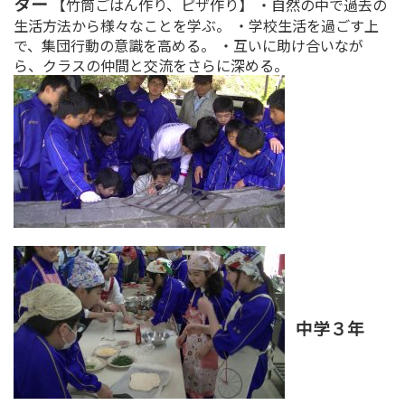
ター
【竹筒ごはん作り、ピザ作り】 ・自然の中で過去の
生活方法から様々なことを学ぶ。 ・学校生活を過ごす上
で、集団行動の意識を高める。 ・互いに助け合いなが
ら、クラスの仲間と交流をさらに深める。
中学３年