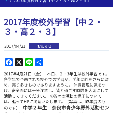
せ
/
2017年度校外学習【中２・３・高２・３】
2017年度校外学習【中２・
３・高２・３】
2017/04/21
お知らせ
Facebook
X
Line
共
有
2017年4月21日（金） 本日、２・3年生は校外学習です。
各学年で企画された校外での学習が、学年に絆をさらに深
め、実り多きものでありますように。 体調管理に気をつ
け、安全面には十分注意し、皆と過ごす時間を大切にして
活動してきてください。 ※各々の活動の様子について
は、追ってHPに掲載いたします。（写真は、昨年度のも
中学２年生 奈良市青少年野外活動セン
のです）