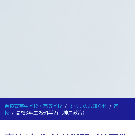
奈良育英中学校・高等学校
/
すべてのお知らせ
/
高
校
/
高校3年生 校外学習（神戸散策）