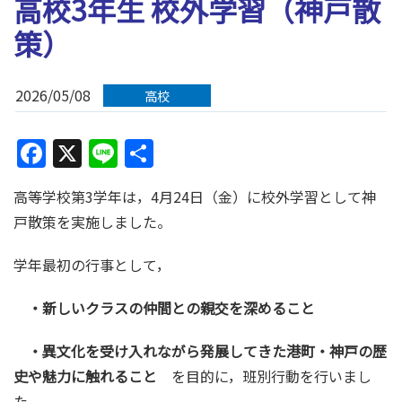
高校3年生 校外学習（神戸散
策）
2026/05/08
高校
Facebook
X
Line
共
有
高等学校第
3
学年は，
4
月
24
日（金）に校外学習として神
戸散策を実施しました。
学年最初の行事として，
・新しいクラスの仲間との親交を深めること
・異文化を受け入れながら発展してきた港町・神戸の歴
史や魅力に触れること
を目的に，班別行動を行いまし
た。