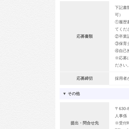
下記書
可）
①履歴
てくだ
応募書類
②卒業
③保育
④自己
※応募
ださい
応募締切
採用者
▼ その他
〒630
人事係
提出・問合せ先
※受付