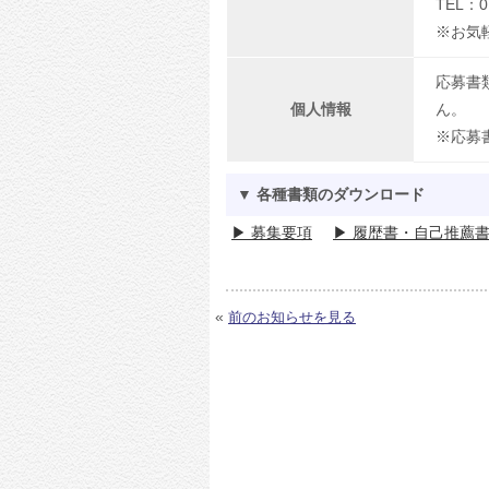
TEL：07
※お気
応募書
個人情報
ん。
※応募
▼ 各種書類のダウンロード
▶ 募集要項
▶ 履歴書・自己推薦
«
前のお知らせを見る