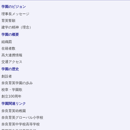
学園のビジョン
理事長メッセージ
育英誓願
建学の精神（理念）
学園の概要
組織図
在籍者数
高大連携情報
交通アクセス
学園の歴史
創設者
奈良育英学園の歩み
校章・学園歌
創立100周年
学園関連リンク
奈良育英幼稚園
奈良育英グローバル小学校
奈良育英中学校高等学校