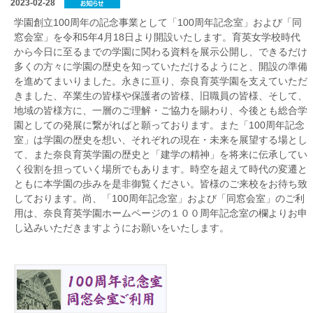
2023-02-28
学園創立100周年の記念事業として「100周年記念室」および「同
窓会室」を令和5年4月18日より開設いたします。育英女学校時代
から今日に至るまでの学園に関わる資料を展示公開し、できるだけ
多くの方々に学園の歴史を知っていただけるようにと、開設の準備
を進めてまいりました。永きに亘り、奈良育英学園を支えていただ
きました、卒業生の皆様や保護者の皆様、旧職員の皆様、そして、
地域の皆様方に、一層のご理解・ご協力を賜わり、今後とも総合学
園としての発展に繋がればと願っております。また「100周年記念
室」は学園の歴史を想い、それぞれの現在・未来を展望する場とし
て、また奈良育英学園の歴史と「建学の精神」を将来に伝承してい
く役割を担っていく場所でもあります。時空を超えて時代の変遷と
ともに本学園の歩みを是非御覧ください。皆様のご来校をお待ち致
しております。尚、「100周年記念室」および「同窓会室」のご利
用は、奈良育英学園ホームページの１００周年記念室の欄よりお申
し込みいただきますようにお願いをいたします。