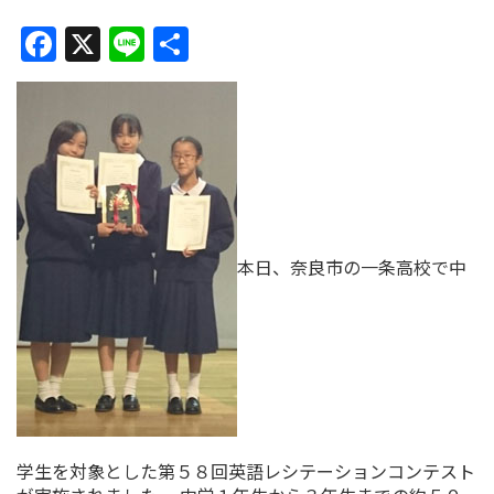
Facebook
X
Line
共
有
本日、奈良市の一条高校で中
学生を対象とした第５８回英語レシテーションコンテスト