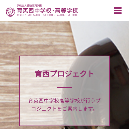
Toggle
naviga
育西プロジェクト
育英西中学校高等学校が行うプ
ロジェクトをご案内します。