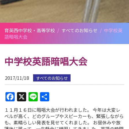
育英西中学校・高等学校
/
すべてのお知らせ
/
中学校英
語暗唱大会
中学校英語暗唱大会
2017/11/18
すべてのお知らせ
Facebook
X
Line
共
有
１１月１６日に暗唱大会が行われました。 今年は大変レ
ベルが高く、どのグループやスピーカーも、緊張しながら
も、素晴らしい発表を見せてくれました。 お昼休みや放
課後に残って、一生懸命に練習してきました。英語の時間