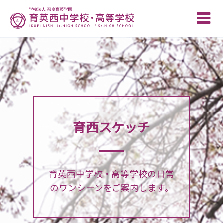
Toggle
naviga
育西スケッチ
育英西中学校・高等学校の日常
のワンシーンをご案内します。