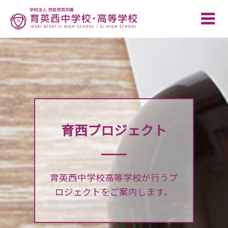
Toggle
naviga
育西プロジェクト
育英西中学校高等学校が行うプ
ロジェクトをご案内します。