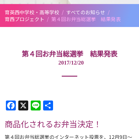
育英西中学校・高等学校
/
すべてのお知らせ
/
育西プロジェクト
/
第４回お弁当総選挙 結果発表
第４回お弁当総選挙 結果発表
2017/12/20
Facebook
X
Line
共
有
商品化されるお弁当決定！
第４回お弁当総選挙のインターネット投票を、12月9日～