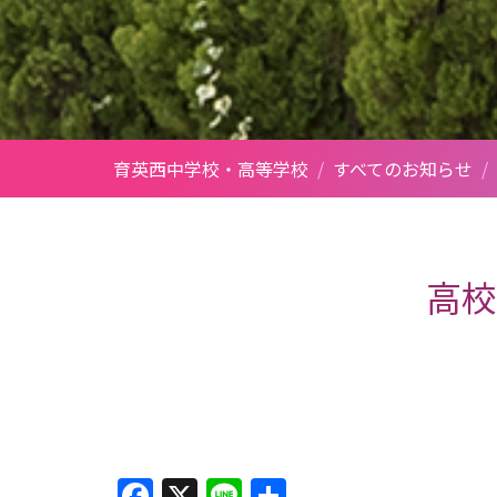
育英西中学校・高等学校
/
すべてのお知らせ
/
高校
Facebook
X
Line
共