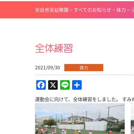
奈良育英幼稚園
>
すべてのお知らせ
>
体力
>
全体練習
2021/09/30
体力
Facebook
X
Line
共
有
運動会に向けて、全体練習をしました。 すみ