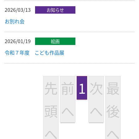
2026/03/13
お知らせ
お別れ会
2026/01/19
絵画
令和７年度 こども作品展
先
前
1
次
最
頭
へ
へ
後
へ
へ