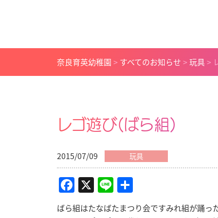
奈良育英幼稚園
>
すべてのお知らせ
>
玩具
>
レゴ遊び(ばら組)
2015/07/09
玩具
Facebook
X
Line
共
有
ばら組はたなばたまつり会ですみれ組が踊っ