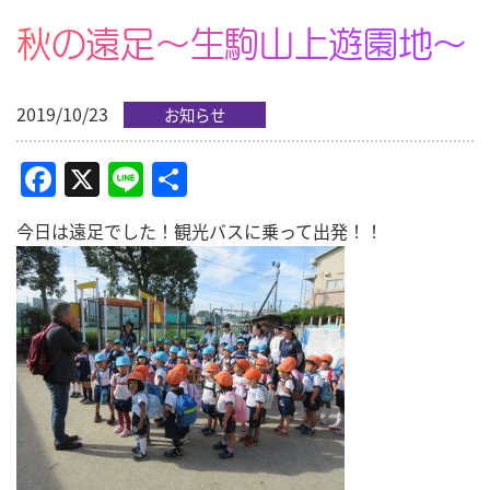
秋の遠足～生駒山上遊園地～
2019/10/23
お知らせ
Facebook
X
Line
共
有
今日は遠足でした！観光バスに乗って出発！！