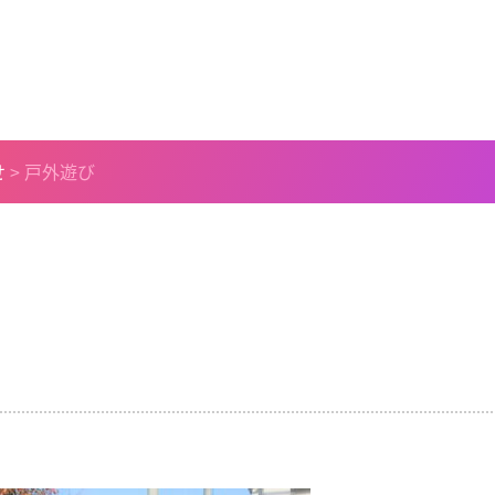
せ
>
戸外遊び