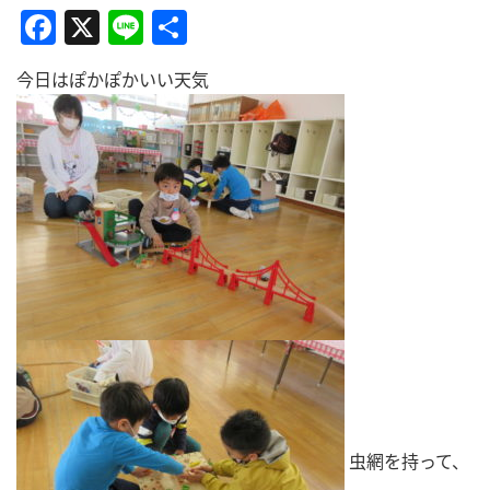
Facebook
X
Line
共
有
今日はぽかぽかいい天気
虫網を持って、