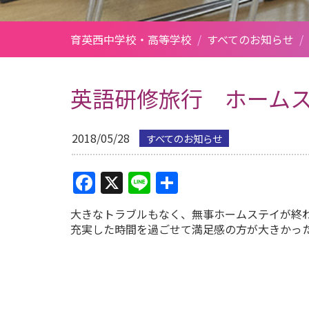
育英西中学校・高等学校
/
すべてのお知らせ
/
英語研修旅行 ホーム
2018/05/28
すべてのお知らせ
Facebook
X
Line
共
有
大きなトラブルもなく、無事ホームステイが終
充実した時間を過ごせて満足感の方が大きかった